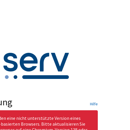
ung
Hilfe
den eine nicht unterstützte Version eines
asierten Browsers. Bitte aktualisieren Sie
rowser auf eine Chromium-Version 138 oder